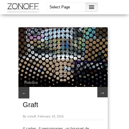
Release
→
←
Graft
By zonoff, February 18, 2016
4 cartes, 4 personnages, un bouquet de