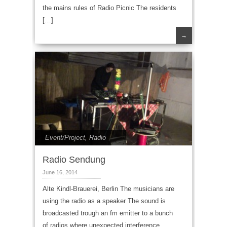
the mains rules of Radio Picnic The residents
[…]
→
Event/Project
,
Radio
Radio Sendung
June 16, 2014
Alte Kindl-Brauerei, Berlin The musicians are
using the radio as a speaker The sound is
broadcasted trough an fm emitter to a bunch
of radios where unexpected interference