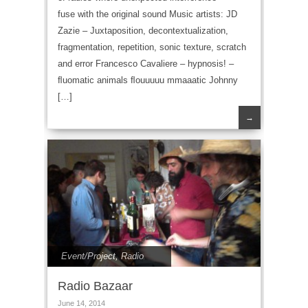
fuse with the original sound Music artists: JD
Zazie – Juxtaposition, decontextualization,
fragmentation, repetition, sonic texture, scratch
and error Francesco Cavaliere – hypnosis! –
ﬂuomatic animals ﬂouuuuu mmaaatic Johnny
[…]
→
Event/Project
,
Radio
Radio Bazaar
June 14, 2014